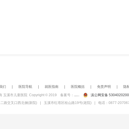
我们
|
医院导航
|
就医指南
|
医院概括
|
免责声明
|
隐
 玉溪市儿童医院 Copyright © 2019 备案号：
滇公网安备 5304020200
滇ICP备19000571号-1
二路交叉口西北侧(新院)
|
玉溪市红塔区桂山路19号(老院)
|
电话：0877-20706